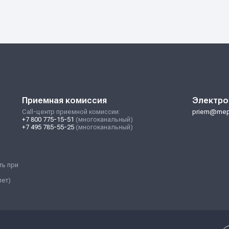
24. Бакалавриат и специалитет
Гид д