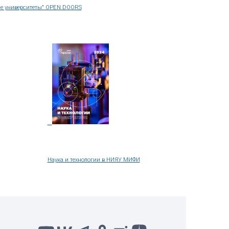
Гуманитарный блок для инженеров. Концепция
еждународная олимпиада ассоциации "Глобальные униве