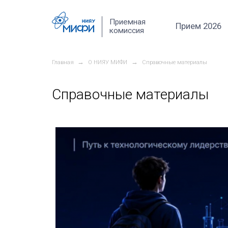
Перейти к основному содержанию
Приемная
комиссия
→
→
Главная
О НИЯУ МИФИ
Справ
Справочные ма