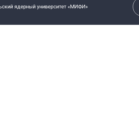
я:
Приемная коми
Call-центр приемной 