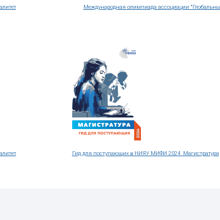
нологическому лидерству
25. Бакалавриат и специалитет
М