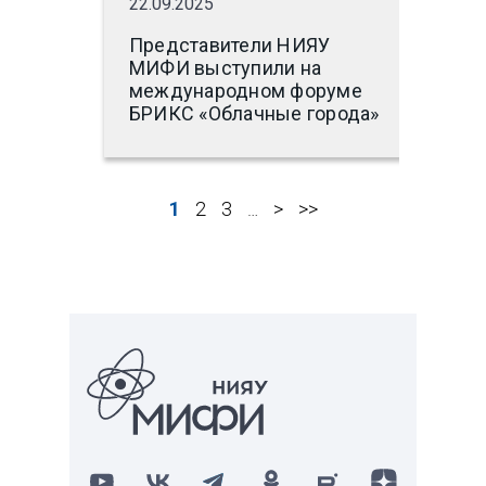
22.09.2025
Представители НИЯУ
МИФИ выступили на
международном форуме
БРИКС «Облачные города»
СТРАНИЦЫ
1
2
3
>
>>
…