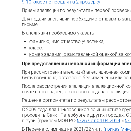
9-10 класс не прошли на 2 проверку
Прием апелляций по результатам первой проверк
Для подачи апелляции необходимо отправить зап
письме.
В апелляции необходимо указать
фамилию, имя отчество участника,
класс,
номер задания, с выставленной оценкой за ко
При представлении неполной информации апел
При рассмотрении апелляций апелляционная коми
быть повышена, оставлена без изменений или по
После рассмотрения апелляции апелляционной ко
почте на тот адрес, с которого подана апелляция
Решение оргкомитета по результатам рассмотрен
С 2009 года для 11-классников по инициативе гр
проходит в Санкт-Петербурге и других городах. 
в вузы (приказы МОН РФ
№267 от 04.04.2014
и
№1
В Перечне олимпиад на 2021/22 уч. г. (
приказ Мин