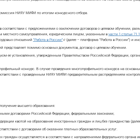
 баллы, которые включаются в сумму конкурсных баллов:
вилам приема. Поступающему может быть начислено за о
стие в проводимых заказчиком целевого обучения меропр
ема при приеме на обучение на места в пределах целевой
т -
5 баллов
;
ые достижения при равенстве поступающих по иным крит
ародной Республики, Луганской Народной Республики, За
илами приема достижениям всероссийского уровня. Пост
жения, включаются в сумму конкурсных баллов и апелляц
е достижения, включаются в сумму конкурсных баллов.
х и зачисление на обучение
ьному конкурсу.
вступительных испытаний ранжируется по следующим осн
ледующим основаниям:
лов, исчисленной как сумма баллов за вступительное ис