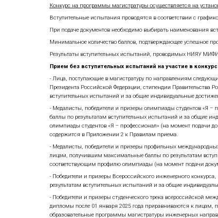
Документы, необходимые для посту
При подаче документов о приеме посту
1. Документ удостоверяющий личность,
2. Документ об образовании (диплом б
исключением случаев, в которых в соо
иностранного образования представляе
договоров (на платные места).
3. В
случае, если документы оформлены
о смене фамилии, имени, отчества и пр
4. Д
окумент, подтверждающий регистра
5.
Документы, подтверждающие индивид
завершения приема документов);
6. При необходимости создания специ
представления;