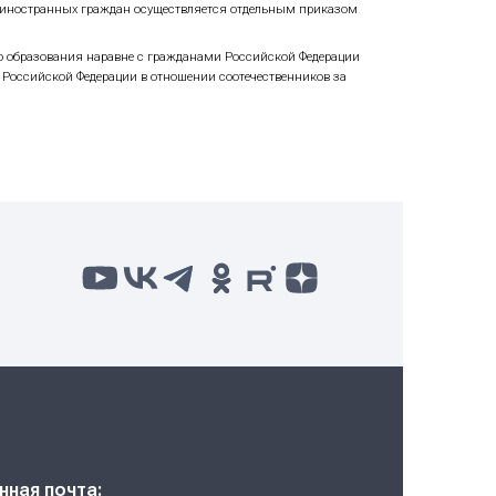
ьтатам вступительных испытаний;
видуальным достижениям, учитываемым при равенстве пос
 также за индивидуальные достижения.
я, указанными в заявлении о приеме, до заполнения уста
ения приема согласия на зачисление в НИЯУ МИФИ (далее
а.
электронной отметки о согласии на зачисление или на бу
согласия на зачисление в электронном виде осуществляетс
ачи в организацию заявления о согласии на зачисление (
ста в рамках контрольных цифр приема по программам м
ние в другую организацию, то ему необходимо отозвать под
 высшим проходным приоритетом, если он проходит по кон
сление, при условии, что до дня издания приказа о зачи