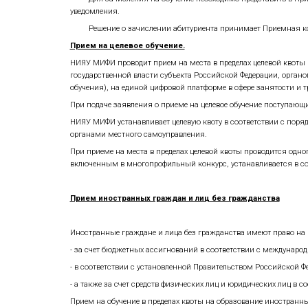
1) НИЯУ МИФИ начисляет поступающему
соответствии с Приложением 1 к Пра
качестве которых рассматривается уча
соответствии с пунктом 106 Правил при
индивидуальные достижения составляе
2) НИЯУ МИФИ учитывает индивидуальн
полученные на территории Донецкой Н
установленным соответствующими прав
начисленные за индивидуальные дости
Баллы, начисленные за индивидуальны
Формирование списков поступающи
Список поступающих по каждому отдел
Список поступающих по результатам 
Конкурсный список ранжируется по с
по убыванию суммы конкурсных бал