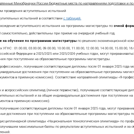
пления.
пающий представляет:
 гражданство (страница фотографии и регистрации)
акалавра/специалиста/ магистра). Документ иностранного 
тветствии с законодательством Российской Федерации и (
тся не позднее срока завершения представления согласия
 на разные фамилии, необходимо при подаче документов п
.)
цию в системе индивидуального (персонифицированного) у
уальные достижения поступающего, результаты которых 
альных условий для сдачи внутренних вступительных исп