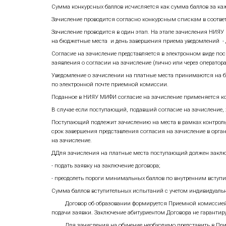
баллы по результатам вступительных 
олимпиады студентов «Я – профессион
содержится в Приложении 2 к Правила
- Медалисты, победители и призеры пр
лицам, получившим максимальные балл
соответствующим профилю олимпиады 
- Победители и призеры Всероссийског
результатам вступительных испытаний
- Победители и призеры студенческог
дипломы после 01 января 2025 года п
образовательные программы магистра
Учет индивидуальных достижений 
Учет индивидуальных достижений, по