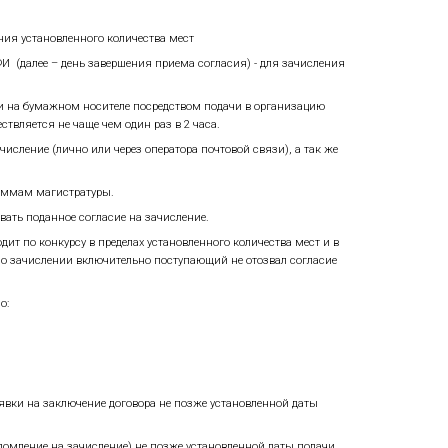
оступлении на образовательные программы магистратуры
). Соответствие направлений олимпиады «Я-профессиона
ое первенство), получившие соответствующие дипломы пос
 индивидуальные достижения при поступлении на образо
пломы после 01 января 2025 года, могут приравниваться
и на образовательные программы магистратуры по напра
циональная технологическая олимпиада» по профилю «Яде
 по результатам вступительных испытаний и за общие ин