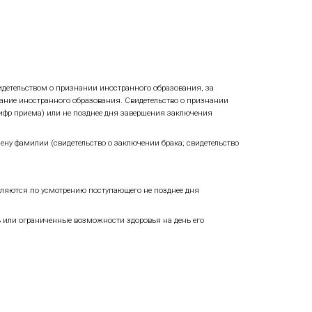
ых цифр приема (бюджет);
аммы магистратуры очной и очно-заочной формы обучени
их на платное обучение;