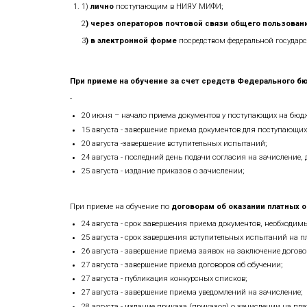
Выпускникам НИЯУ МИФИ, проживаю
включая заявления о согласии на з
комиссии и заявления, которые оформ
Сроки проведения приемной кампа
Для поступления на обучение по прог
1)
лично
поступающим в НИЯУ МИФ
2
) через операторов почтовой с
3
) в электронной форме
посредств
При приеме на обучение за счет с
-
20 июня – начало приема документо