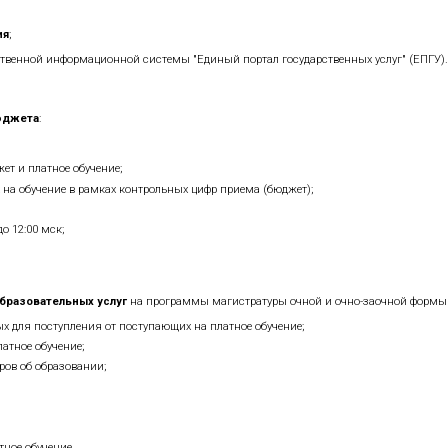
щим в общежитиях НИЯУ МИФИ и
подавшим
документы
ачисление в НИЯУ МИФИ,
договор на проживание будет пр
ляются в бухгалтерии Управления общежитиями.
нии.
раммам магистратуры, поступающие подают заявление о п
И;
вязи общего пользования
;
ом федеральной государственной информационной системы
редств Федерального бюджета
:
в у поступающих на бюджет и платное обучение;