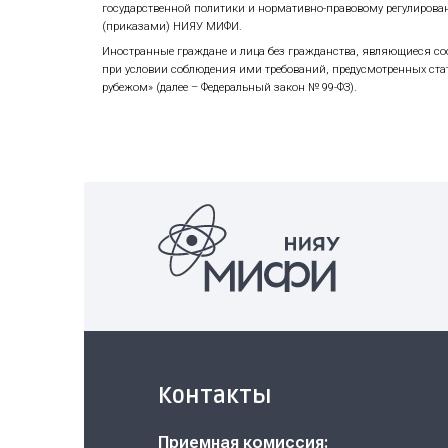
при равенстве суммы конкурсных б
при равенстве по критериям, указ
Сумма конкурсных баллов исчисляется 
Зачисление проводится согласно конку
Зачисление проводится в один этап. Н
на бюджетные места и день завершени
Согласие на зачисление представляетс
заявления о согласии на зачисление (л
Уведомление о зачислении на платные 
по электронной почте приемной комис
Поданное в НИЯУ МИФИ согласие на за
В случае если поступающий, подавший с
Поступающий подлежит зачислению на м
срок завершения представления соглас