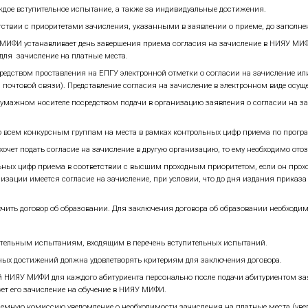
испытаний и за общие индивидуальные достижения при п
ал» (на момент подачи документов в приемную комиссию
м приема.
офильных международных и всероссийских олимпиад (личн
ы по результатам вступительных испытаний и за общие
(на момент подачи документов в приемную комиссию).
о инженерного конкурса, получившие соответствующие ди
 и за общие индивидуальные достижения при поступлени
о трека всероссийской междисциплинарной олимпиады «На
риравниваются к лицам, получившим максимальные баллы
туры инженерных направлений.
поступающих при приеме на обучение
ступающих осуществляется следующими способами: