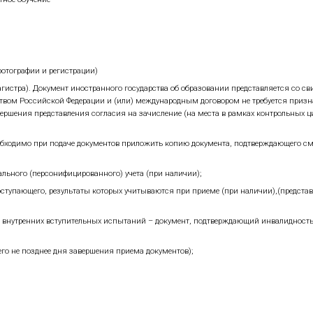
кументов для поступающих на обучение в рамках контрольн
ных испытаний;
согласия на зачисление, до 12:00 мск;
ислении;
 об оказании платных образовательных услуг
на прогр
а документов, необходимых для поступления от поступающ
ительных испытаний на платное обучение;
вок на заключение договоров об образовании;
воров об обучении;
 списков;
домлений на зачисление;
азов) о зачислении на платное обучение