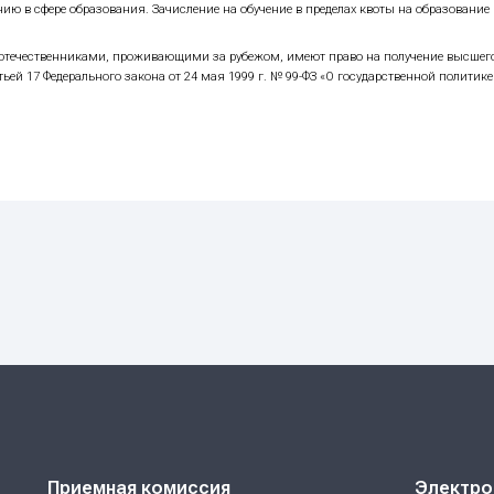
аллов - по убыванию суммы баллов, начисленных по резул
анным в подпунктах 1 и 2 настоящего пункта, - по инди
как сумма баллов за каждое вступительное испытание, а
рсным спискам в соответствии с приоритетами зачислени
а этапе зачисления НИЯУ МИФИ устанавливает день заверш
я приема уведомлений - для зачисление на платные мест
я в электронном виде посредством проставления на ЕПГУ 
ично или через оператора почтовой связи). Представление 
места принимаются на бумажном носителе посредством под
сии.
числение применяется ко всем конкурсным группам на ме
огласие на зачисление, хочет подать согласие на зачисле
еста в рамках контрольных цифр приема в соответствии с
ия на зачисление в организации имеется согласие на зачи