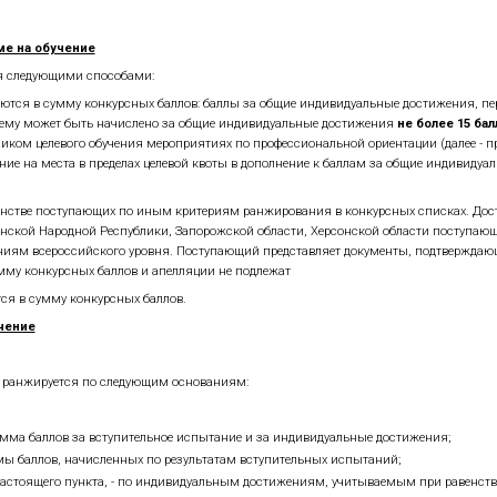
 усмотрению поступающего не позднее дня завершения пр
существляется на установленные Минобрнауки России бю
в соответствии с графиком проведения вступительных ис
бирать наименования вступительных испытаний в соотве
верждающее успешное прохождение вступительного испы
 проводимых НИЯУ МИФИ самостоятельно, действительны п
й на участие в конкурсе на обучение по программам
равлениям следующих УГНС : 01.00.00, 03.00.00, 09.00.00, 10
пендии Правительства Российской Федерации в 2025/2025 
индивидуальные достижения при поступлении на образов
лимпиады студентов «Я – профессионал», получившие соот