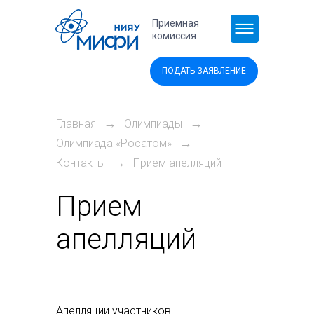
Перейти к основному содержанию
Приемная
комиссия
ПОДАТЬ ЗАЯВЛЕНИЕ
→
→
Главная
Олимпиады
→
Олимпиада «Росатом»
→
Контакты
Прием апелляций
Прием
апелляций
Апелляции участников