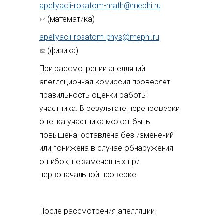
apellyacii-rosatom-math@mephi.ru
(ссылка для отправки email)
(математика)
apellyacii-rosatom-phys@mephi.ru
(ссылка для отправки email)
(физика)
При рассмотрении апелляций
апелляционная комиссия проверяет
правильность оценки работы
участника. В результате перепроверки
оценка участника может быть
повышена, оставлена без изменений
или понижена в случае обнаружения
ошибок, не замеченных при
первоначальной проверке.
После рассмотрения апелляции