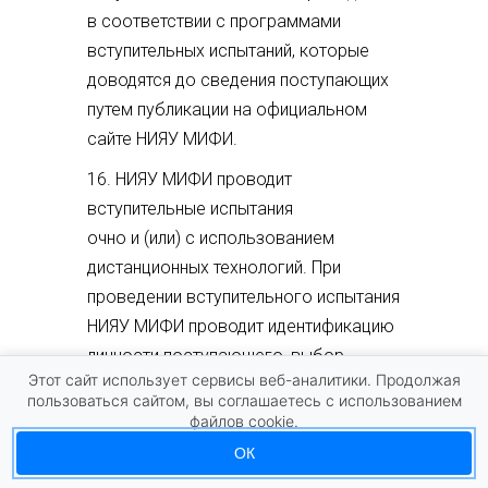
в соответствии с программами
вступительных испытаний, которые
доводятся до сведения поступающих
путем публикации на официальном
сайте НИЯУ МИФИ.
16. НИЯУ МИФИ проводит
вступительные испытания
очно и (или) с использованием
дистанционных технологий. При
проведении вступительного испытания
НИЯУ МИФИ проводит идентификацию
личности поступающего, выбор
Этот сайт использует сервисы веб-аналитики. Продолжая
способа которой осуществляется
пользоваться сайтом, вы соглашаетесь с использованием
НИЯУ МИФИ самостоятельно.
файлов cookie.
17. Результаты вступительных
ОК
испытаний действительны при приеме