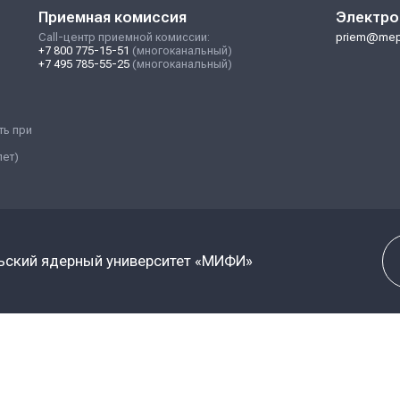
я:
Приемная коми
Call-центр приемной 