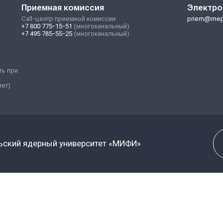
и.
оектов.
ситета.
политики и политики в области инноваций и коммерциали
гополучие людей; возможности для самореализации и разв
формация.