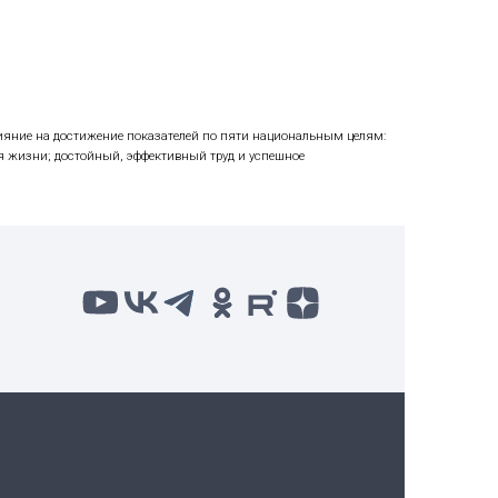
омплекс стратегических проектов:
огии и экологии.
направлений, позволит Университету войти в ТОП-3 в Рос
ления развития НИЯУ МИФИ до 2030 г.: