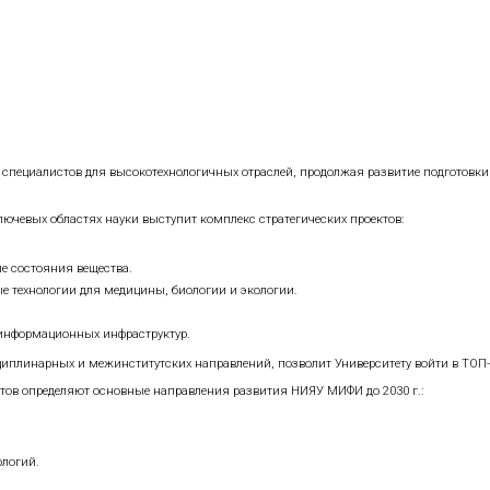
21–2030 годы в рамках реализации Приоритета 2030 делает
итие общества и формирование нового технологического у
определяют ряд политик университета по основным напра
 и политика в области инноваций и коммерциализации ра
 капиталом.
итика.
.
сформации.
х.
нный вклад в подготовку специалистов для высокотехноло
й Федерации