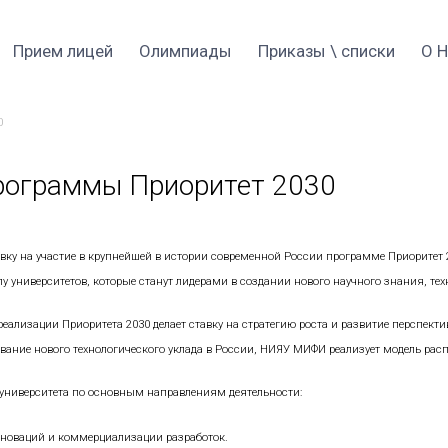
Прием 2026
Прием лицей
Оли
рограммы Приоритет 2030
частник программы При
 из первых защитил заявку на участие в крупнейшей в и
мировать широкую группу университетов, которые станут 