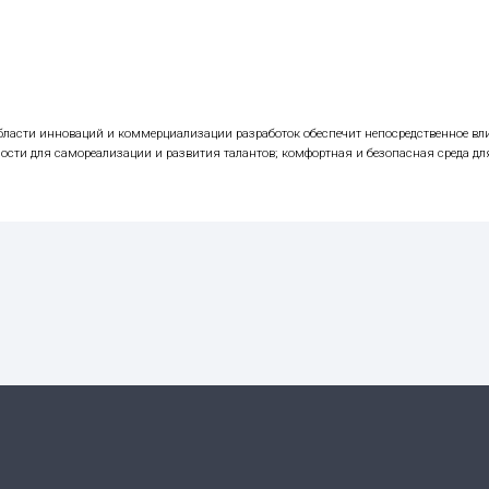
дирующих позиций в ключевых областях науки выступит к
ия.
околения и экстремальные состояния вещества.
тельные и наноразмерные технологии для медицины, биол
ка.
ых систем и критических информационных инфраструктур.
ованиям на стыке междисциплинарных и межинститутских 
х зарубежных университетов определяют основные направ
жности.
оров.
емы для трансфера технологий.
ов».
антов.