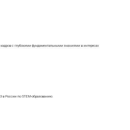
 ставку на стратегию роста и развитие перспективных обл
клада в России, НИЯУ МИФИ реализует модель распределенн
влениям деятельности:
зработок.
гичных отраслей, продолжая развитие подготовки кадров