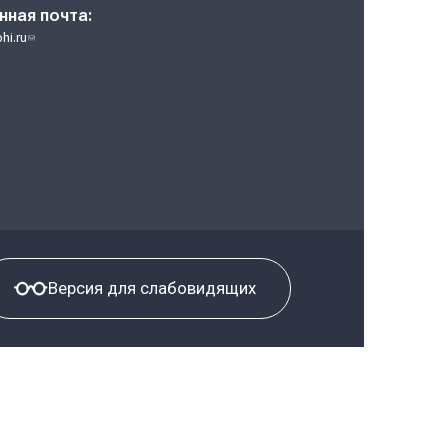
зации разработок обеспечит непосредственное влияние н
ития талантов; комфортная и безопасная среда для жизни