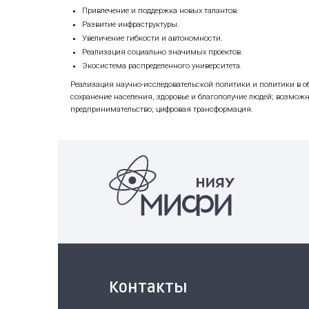
Основным инструментом достижения ли
Релятивистская квантовая инженер
Ядерные энерготехнологии нового п
Синхротронные, нейтронные, ускори
Радиофотоника и квантовая сенсори
Кибербезопасность интеллектуальн
Предполагается, что переход к исслед
Видение целевой модели и опыт ведущи
Решение научных задач высшей сло
Подготовка исследователей-инноват
Открытость и формирование экосист
Лидер среди «Цифровых Университет
Привлечение и поддержка новых тал
Развитие инфраструктуры.