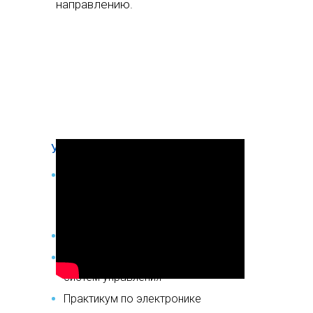
направлению.
УНИКАЛЬНЫЕ ДИСЦИПЛИНЫ
Основы проектирования
киберфизических устройств и
систем
Датчики и детекторы ЯЭУ
Исполнительные устройства
систем управления
Практикум по электронике