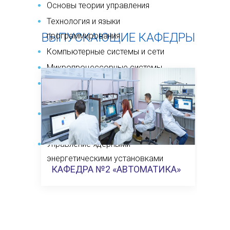
Основы теории управления
Технология и языки
ВЫПУСКАЮЩИЕ КАФЕДРЫ
программирования
Компьютерные системы и сети
Микропроцессорные системы
Метрология, стандартизация и
сертификация
АСУ технологическими
процессами АЭС
Управление ядерными
энергетическими установками
КАФЕДРА №2 «АВТОМАТИКА»