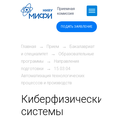
Перейти к основному содержанию
Приемная
комиссия
ПОДАТЬ ЗАЯВЛЕНИЕ
→
→
Главная
Прием
Бакалавриат
→
и специалитет
Образовательные
→
программы
Направления
→
подготовки
15.03.04
Автоматизация технологических
процессов и производств
Киберфизические
системы