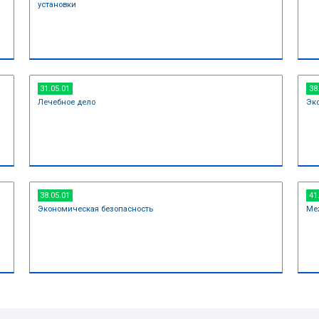
14.05.01
Ядерные реакторы и м
15.03.04
ских установок
Автоматизация техноло