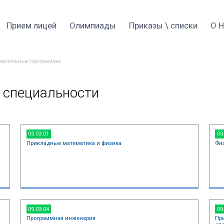
Прием 2026
Прием лицей
Оли
→
 специалитет
Образовательные программы
дготовки и специальнос
03.03.01
атика
Прикладные математи