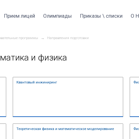
Прием 2026
Прием лицей
Оли
→
→
 специалитет
Образовательные программы
Напр
адные математика и физ
яния вещества
Квантовый инжинирин