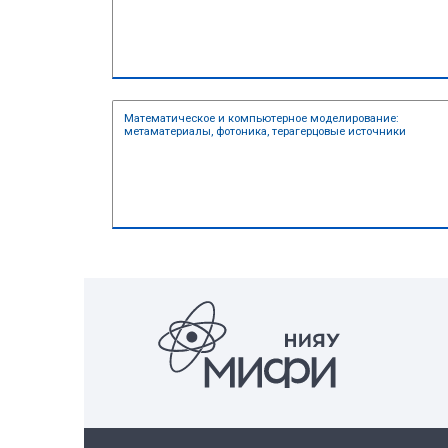
Суперкомпьютерные технологии в
моделировании
Математическое и компьютерное 
метаматериалы, фотоника, тераге