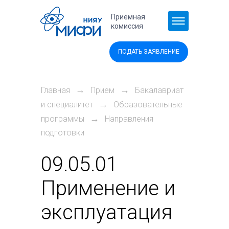
Перейти к основному содержанию
Приемная
комиссия
ПОДАТЬ ЗАЯВЛЕНИЕ
→
→
Главная
Прием
Бакалавриат
→
и специалитет
Образовательные
→
программы
Направления
подготовки
09.05.01
Применение и
эксплуатация