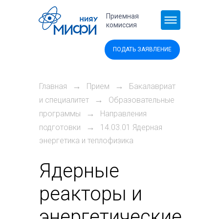
Перейти к основному содержанию
Приемная
комиссия
ПОДАТЬ ЗАЯВЛЕНИЕ
→
→
Главная
Прием
Бакалавриат
→
и специалитет
Образовательные
→
программы
Направления
→
подготовки
14.03.01 Ядерная
энергетика и теплофизика
Ядерные
реакторы и
энергетические