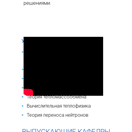
решениями.
УНИКАЛЬНЫЕ ДИСЦИПЛИНЫ
Теплогидравлические расчеты
АЭС
Физика ядерных реакторов
Динамика и безопасность ЯЭУ
Гидрогазодинамика
Теория тепломассообмена
Вычислительная теплофизика
Теория переноса нейтронов
ВЫПУСКАЮЩИЕ КАФЕДРЫ