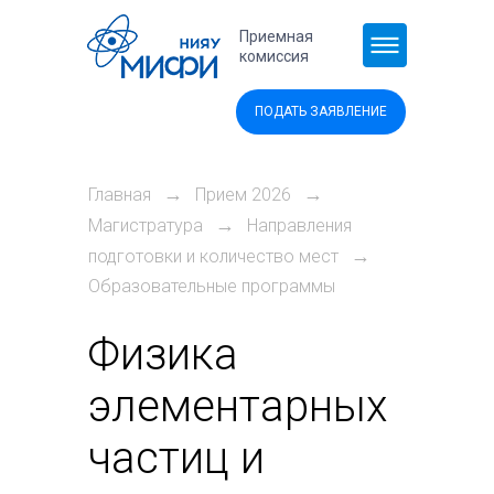
Перейти к основному содержанию
Приемная
комиссия
ПОДАТЬ ЗАЯВЛЕНИЕ
→
→
Главная
Прием 2026
→
Магистратура
Направления
→
подготовки и количество мест
Образовательные программы
Физика
элементарных
частиц и