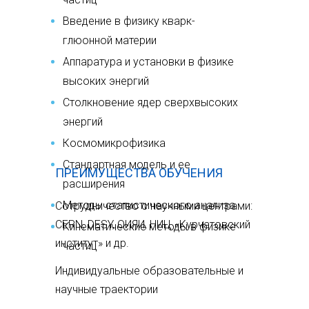
Введение в физику кварк-
глюонной материи
Аппаратура и установки в физике
высоких энергий
Столкновение ядер сверхвысоких
энергий
Космомикрофизика
Стандартная модель и ее
ПРЕИМУЩЕСТВА ОБУЧЕНИЯ
расширения
Методы статистического анализа
Сотрудничество с научными центрами:
CERN, DESY, ОИЯИ, НИЦ «Курчатовский
Кинематические методы в физике
институт» и др.
частиц
Индивидуальные образовательные и
научные траектории