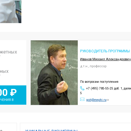
промышленных 
специалистов д
высокопроизво
Программа всту
Учебный план
(в
бюджетных