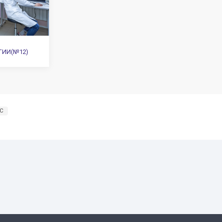
Схемотехничес
й; разработка цифровой
Криптографич
едовых методов и средств
отка защищенного системного
Технологии ра
беспечения, в том числе для
Вычислительн
ение задач защиты
Архитектура о
истемах и сетях. Область
Интеллектуаль
ти выпускников: повышение
Гибридные суп
логий, в том числе кибер-
Проектирован
х, RFID, распределенного
Наука о данны
Защита от про
воздействия
ЮЩИЕ КАФЕДРЫ