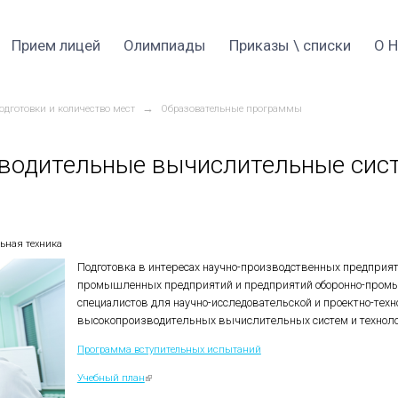
Прием 2026
Прием лицей
Оли
→
→
тура
Направления подготовки и количество мест
окопроизводительные в
нформатика и вычислительная техника
Подготовка в и