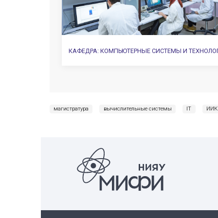
суперкомпьютерных технологи
аппаратуры с применением пер
проектирования ПЛИС; разраб
и прикладного программного о
киберфизических систем; реш
информации в компьютерных с
профессиональной деятельнос
защищенности базовых IT-техно
физических, суперкомпьютерны
реестра, и др.
ВЫПУСКА