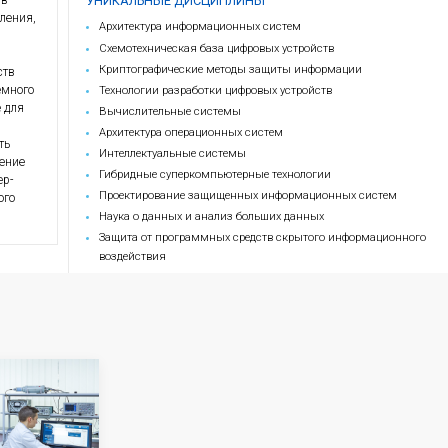
0
мест
30
платных
мест
200 000 ₽
СТОИМОСТЬ ОБУЧЕНИЯ В
ГОД
мирование компетенций в
УНИКАЛЬНЫЕ
роизводительные вычисления,
Архитектура и
 гибридных