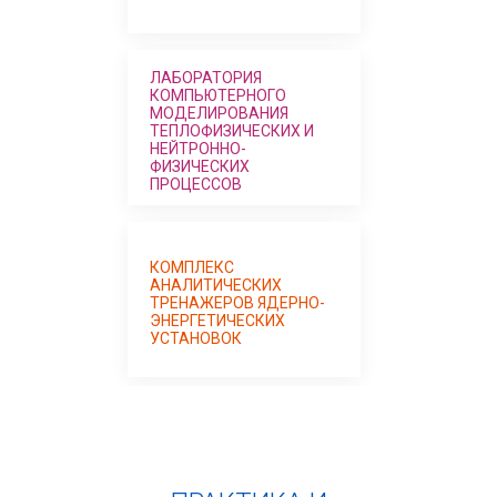
ЛАБОРАТОРИЯ
Л
КОМПЬЮТЕРНОГО
К
МОДЕЛИРОВАНИЯ
М
ТЕПЛОФИЗИЧЕСКИХ И
Т
НЕЙТРОННО-
Н
ФИЗИЧЕСКИХ
Ф
ПРОЦЕССОВ
П
КОМПЛЕКС
К
АНАЛИТИЧЕСКИХ
А
ТРЕНАЖЕРОВ ЯДЕРНО-
Т
ЭНЕРГЕТИЧЕСКИХ
Э
УСТАНОВОК
У