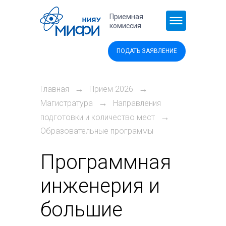
Перейти к основному содержанию
Приемная
комиссия
ПОДАТЬ ЗАЯВЛЕНИЕ
→
→
Главная
Прием 2026
→
Магистратура
Направления
→
подготовки и количество мест
Образовательные программы
Программная
инженерия и
большие